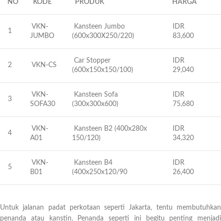
NO
KODE
PRODUK
HARGA
VKN-
Kansteen Jumbo
IDR
1
JUMBO
(600x300X250/220)
83,600
Car Stopper
IDR
2
VKN-CS
(600x150x150/100)
29,040
VKN-
Kansteen Sofa
IDR
3
SOFA30
(300x300x600)
75,680
VKN-
Kansteen B2 (400x280x
IDR
4
A01
150/120)
34,320
VKN-
Kansteen B4
IDR
5
B01
(400x250x120/90
26,400
Untuk jalanan padat perkotaan seperti Jakarta, tentu membutuhkan
penanda atau kanstin. Penanda seperti ini begitu penting menjadi