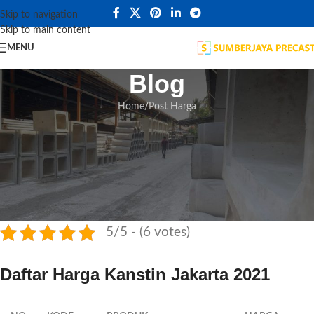
Skip to navigation
20
Skip to main content
MEI
MENU
Blog
Home
Post Harga
POST HARGA
Harga Kanstin Jakarta
20 Mei 2021
Posted by
admin
Home
»
Harga Kanstin Jakarta
5/5 - (6 votes)
Daftar Harga Kanstin Jakarta 2021