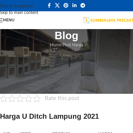
Skip to navigation
09
Skip to main content
JUL
MENU
Blog
Home
Post Harga
POST HARGA
Harga U Ditch Lampung
9 Juli 2021
Posted by
admin
Home
»
Harga U Ditch Lampung
Rate this post
Harga U Ditch Lampung 2021