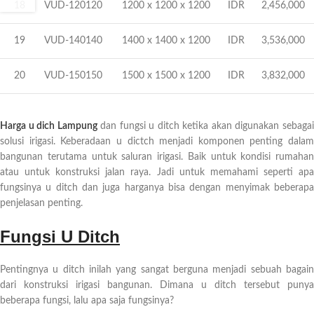
18
VUD-120120
1200 x 1200 x 1200
IDR 2,456,000
19
VUD-140140
1400 x 1400 x 1200
IDR 3,536,000
20
VUD-150150
1500 x 1500 x 1200
IDR 3,832,000
Harga u dich Lampung
dan fungsi u ditch ketika akan digunakan sebaga
solusi irigasi. Keberadaan u dictch menjadi komponen penting dalam
bangunan terutama untuk saluran irigasi. Baik untuk kondisi rumahan
atau untuk konstruksi jalan raya. Jadi untuk memahami seperti apa
fungsinya u ditch dan juga harganya bisa dengan menyimak beberapa
penjelasan penting.
Fungsi U Ditch
Pentingnya u ditch inilah yang sangat berguna menjadi sebuah bagain
dari konstruksi irigasi bangunan. Dimana u ditch tersebut punya
beberapa fungsi, lalu apa saja fungsinya?